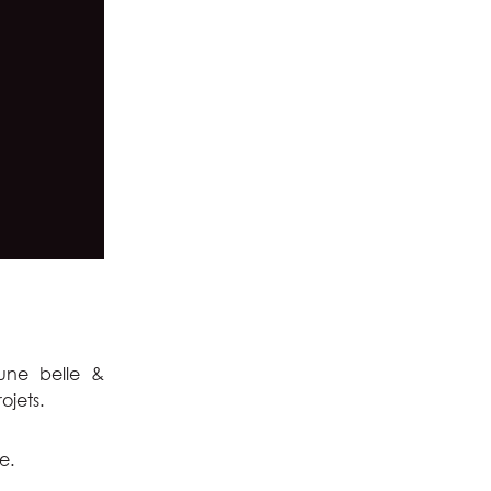
une belle &
jets.
e.