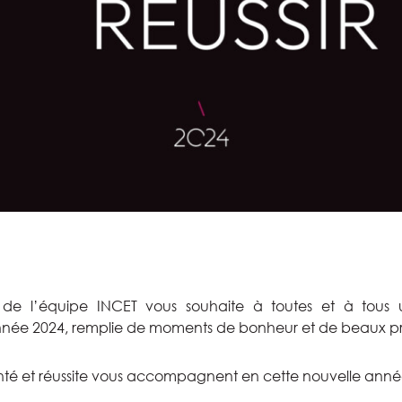
 de l’équipe INCET vous souhaite à toutes et à tous 
née 2024, remplie de moments de bonheur et de beaux pro
anté et réussite vous accompagnent en cette nouvelle anné