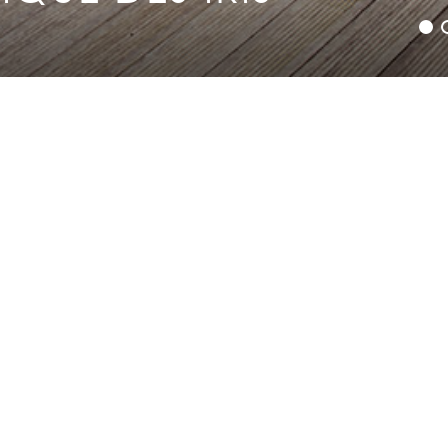
ondeur et d'une surface de 160 m²,
 activités (vestiaires, bureaux, infirmerie, locaux de 