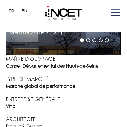
RESTAURANT DE L'INSTITUT
FR
EN
UNIVERSITAIRE DE
TECHNOLOGIE
Gennevilliers (92)
MAÎTRE D'OUVRAGE
Conseil Départemental des Hauts-de-Seine
TYPE DE MARCHÉ
Marché global de performance
ENTREPRISE GÉNÉRALE
Vinci
ARCHITECTE
Ripault & Duhart