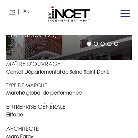
FR
EN
COLLÈGE JEAN-BAPTISTE
COROT
Le Raincy (93)
MAÎTRE D'OUVRAGE
Conseil Départemental de Seine-Saint-Denis
TYPE DE MARCHÉ
Marché global de performance
ENTREPRISE GÉNÉRALE
Eiffage
ARCHITECTE
Marc Farcy