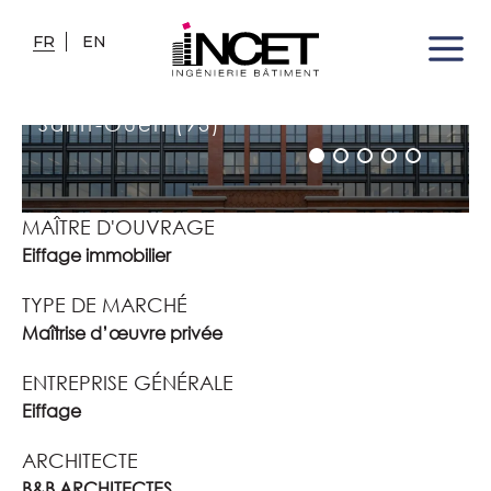
FR
EN
BUREAUX D'EIFFAGE
CONSTRUCTION ÉQUIPEMENTS
Saint-Ouen (93)
MAÎTRE D'OUVRAGE
Eiffage immobilier
TYPE DE MARCHÉ
Maîtrise d’œuvre privée
ENTREPRISE GÉNÉRALE
Eiffage
ARCHITECTE
B&B ARCHITECTES